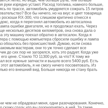
ается легко, но ведь, чем больше руль, тем больше
ня руки изрядно устают. Расход топлива, намного больше,
ясь по трассе, автомобиль умудряется сожрать 15 литров
евательство? Все бы ничего, но на вкус и цвет товарища
 в роскоши RX-300, что слишком критично отнесся к
докс, когда я перегонял автомобиль из автосалона
лампа ошибки двигателя, но я продолжал ехать. Через
ще несколько десятков километров, она снова дала о
на эту машину поехал обратно в автосалон. Когда я
стера с помощью компьютера сбросили ошибку и лампа
раз обошлось без происшествий. Думаю, если снова
накомым мастерам, они то уж точно сделают все
чик до сих пор не загорелся, хоть это радует. Когда уже
его цене. Стоило ТО 11300 руб, за что? К тому же
ал все нужные запчасти и вышло всего 5400 руб. Есть
этот автомобиль, я не смогу ничего посоветовать. Из
лько его внешний вид. Больше никогда не стану брать
ни чем не обрадовал меня, одни разочарования. Конечно,
о скажу сразу, что вы разочаруетесь в ней. За такие