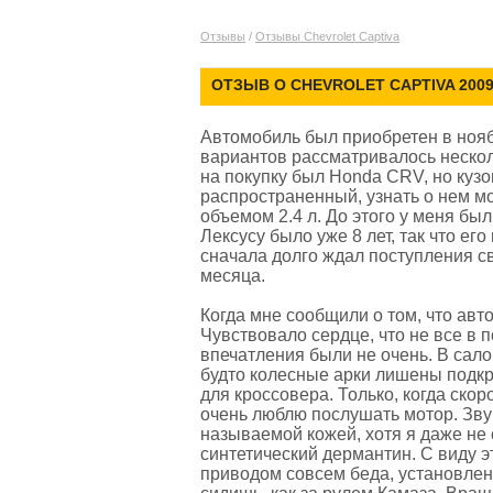
Отзывы
/
Отзывы Chevrolet Captiva
ОТЗЫВ О CHEVROLET CAPTIVA 2009 
Автомобиль был приобретен в ноябр
вариантов рассматривалось нескол
на покупку был Honda СRV, но кузо
распространенный, узнать о нем мо
объемом 2.4 л. До этого у меня был
Лексусу было уже 8 лет, так что ег
сначала долго ждал поступления св
месяца.
Когда мне сообщили о том, что авто
Чувствовало сердце, что не все в 
впечатления были не очень. В сало
будто колесные арки лишены подкры
для кроссовера. Только, когда скор
очень люблю послушать мотор. Зву
называемой кожей, хотя я даже не 
синтетический дермантин. С виду э
приводом совсем беда, установлен