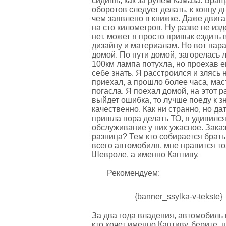
сидишь, как за рулем Камаза. Вращ
оборотов следует делать, к концу д
чем заявлено в книжке. Даже двига
на сто километров. Ну разве не изд
нет, может я просто привык ездить
дизайну и материалам. Но вот пара
домой. По пути домой, загорелась 
100км лампа потухла, но проехав е
себе знать. Я расстроился и злясь 
приехал, а прошло более часа, ма
погасла. Я поехал домой, на этот 
выйдет ошибка, то лучше поеду к з
качественно. Как ни странно, но дат
пришла пора делать ТО, я удивился 
обслуживание у них ужасное. Заказ
разница? Тем кто собирается брать 
всего автомобиля, мне нравится то
Шевроле, а именно Каптиву.
Рекомендуем:
{banner_ssylka-v-tekste}
За два года владения, автомобиль 
кто хочет именно Каптиву, берите, н