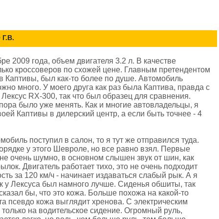
Г.В.
е 2009 года, объем двигателя 3.2 л. В качестве
ько кроссоверов по схожей цене. Главным претендентом
в Каптивы, был как-то более по душе. Автомобиль
жно много. У моего друга как раз была Каптива, правда с
 Лексус RХ-300, так что был образец для сравнения.
о пора было уже менять. Как и многие автовладельцы, я
оей Каптивы в дилерский центр, а если быть точнее - 4
мобиль поступил в салон, то я тут же отправился туда.
порядке у этого Шевроле, но все равно взял. Первые
не очень шумно, в основном слышен звук от шин, как
лок. Двигатель работает тихо, это не очень подходит
ость за 120 км/ч - начинает издаваться слабый рык. А я
к у Лексуса был намного лучше. Сиденья обшиты, так
сказал бы, что это кожа. Больше похожа на какой-то
та псевдо кожа выглядит хренова. С электрическим
 только на водительское сидение. Огромный руль,