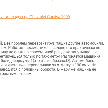
. Без проблем перевозит груз, тащит другие автомобили,
блем. Работает весьма тихо, в салоне его практически не
шину не слышно совсем, иной раз даже запутываешься,
иентируешься только по тахометру. Разгоняется машинка
й болид формулы 1(это я так образно:D). Автомобиль
й, я частенько переваливаю за отметку в 190 км.ч. На
 заводится с половины оборота. В жару же машина не
 огромным плюсом.