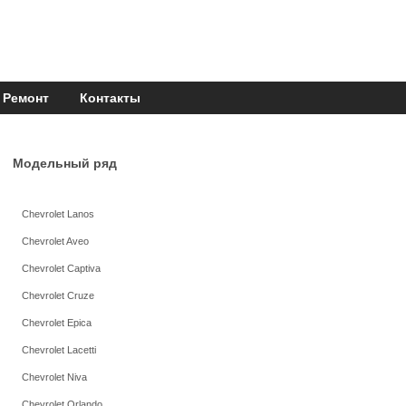
Ремонт
Контакты
Модельный ряд
Chevrolet Lanos
Chevrolet Aveo
Chevrolet Captiva
Chevrolet Cruze
Chevrolet Epica
Chevrolet Lacetti
Chevrolet Niva
Chevrolet Orlando