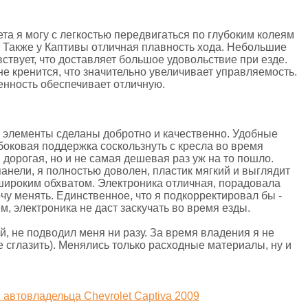
та я могу с легкостью передвигаться по глубоким колеям
. Также у Каптивы отличная плавность хода. Небольшие
вствует, что доставляет большое удовольствие при езде.
е кренится, что значительно увеличивает управляемость.
енность обеспечивает отличную.
 элементы сделаны добротно и качественно. Удобные
 боковая поддержка соскользнуть с кресла во время
 дорогая, но и не самая дешевая раз уж на то пошло.
анели, я полностью доволен, пластик мягкий и выглядит
 широким обхватом. Электроника отличная, порадовала
очу менять. Единственное, что я подкорректировал бы -
м, электроника не даст заскучать во время езды.
, не подводил меня ни разу. За время владения я не
е сглазить). Менялись только расходные материалы, ну и