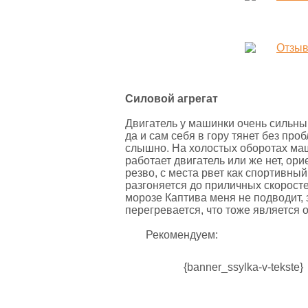
Силовой агрегат
Двигатель у машинки очень сильный
да и сам себя в гору тянет без про
слышно. На холостых оборотах ма
работает двигатель или же нет, ор
резво, с места рвет как спортивны
разгоняется до приличных скоросте
морозе Каптива меня не подводит,
перегревается, что тоже является
Рекомендуем:
{banner_ssylka-v-tekste}