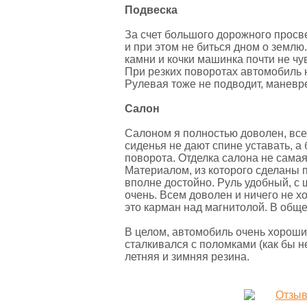
Подвеска
За счет большого дорожного просве
и при этом не биться дном о землю
камни и кочки машинка почти не чу
При резких поворотах автомобиль н
Рулевая тоже не подводит, маневр
Салон
Салоном я полностью доволен, все
сиденья не дают спине уставать, а
поворота. Отделка салона не самая
Материалом, из которого сделаны п
вполне достойно. Руль удобный, с
очень. Всем доволен и ничего не х
это карман над магнитолой. В обще
В целом, автомобиль очень хороший
сталкивался с поломками (как бы н
летняя и зимняя резина.