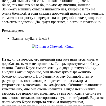
не дорабатывался, то есть никакого тюнинга применено не
было, так как это было бы, по-моему мнению, лишнее.
Занижать машину смысла никакого нет, клиренс и так не
очень большой, а если сделать дорожный просвет еще меньше,
то можно попросту повредить на очередной кочке днище или
элементы подвески. Да, будет красивее, но это не практично.
Рекомендуем:
{banner_ssylka-v-tekste}
Итак, я повторюсь, что внешний вид мне нравится, ничего
дорабатывать мне не пришлось. Теперь приступим к обзору
салона. Салон Круза имеет кожаную двухцветную обивку.
Сидения очень удобные, они имеют ярко выраженную
боковую поддержку. Прибавим к этому большой спектр
регулировок, позволяющих водителю и пассажирам
устроиться с максимальным комфортом. Обшивка выполнена
качественно, мне она очень нравится. Нигде нет никаких
зазоров, все подогнано идеально, за все эти годы в салоне не
появлялось никаких посторонних звуков и вибраций. Верхняя
часть моего Круза покрыта мягким полиуретаном,