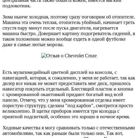
центральная часть также обшита кожей, имеется мягкий
подлокотник.
Зима нынче холодная, поэтому сразу поговорим об отопителе.
Машина эта очень теплая, отопитель убойный, начинает греть
спустя пару минут после пуска двигателя, нагревается
машина быстро. Довершает картину подогреватель сидений, в
таком положении можно вообще ездить в одной футболке
даже в самые лютые морозы.
Есть мультимедийный цветной дисплей на консоли, с
навигацией, которая, к сожалению, у меня не работает, так как
дилер все никак не может предоставить мне диск, пришлось
навигатор покупать отдельный. Блестящий пластик и кнопки
с хромированной окантовкой придают богатый вид всей
панели. Отмечу, что у меня хромированная отделка имеет
пористую структуру, сделана "под карбон", смотрится просто
великолепно. В щитке приборов имеется три колодца с
приятной подсветкой, особенно это хорошо в ночное время.
Ходовые качества я могу сравнивать только с отечественными
автомобилями, так как раньше были только они. Так вот,