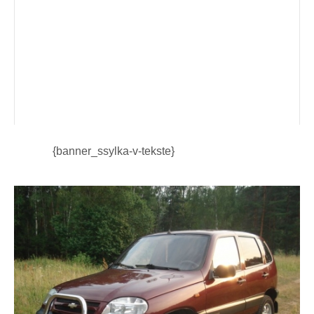
{banner_ssylka-v-tekste}