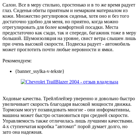
Салон. Все в меру стильно, простенько и в то же время радует
глаз. Сиденья обиты приятным и немарким материалом из
кожи. Множество регулировок сиденья, хотя оно и без того
достаточно удобно для меня, но приятно, когда можно
отрегулировать для более комфортной посадки. Места
предостаточно как сзади, так и спереди, багажник тоже в меру
большой. Шумоизоляция на уровне, свист ветра слышен лишь
при очень высокой скорости. Подвеска радует - автомобиль
может проглотить почти любые неровности и ямки.
Рекомендуем:
{banner_ssylka-v-tekste}
Ходовые качества. Трейлблейзер уверенно и довольно быстро
увеличивает скорость благодаря высокой мощности движка.
Тормозам могут позавидовать многие - они информативны,
машина может быстро остановиться при средней скорости.
Управляемость также отличилась лишь лучшими качествами.
4-х ступенчатая коробка "автомат" порой думает долго, но
зато она надежная.