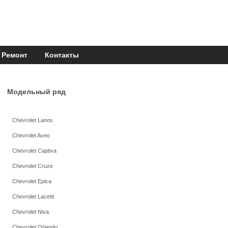
Ремонт
Контакты
Модельный ряд
Chevrolet Lanos
Chevrolet Aveo
Chevrolet Captiva
Chevrolet Cruze
Chevrolet Epica
Chevrolet Lacetti
Chevrolet Niva
Chevrolet Orlando