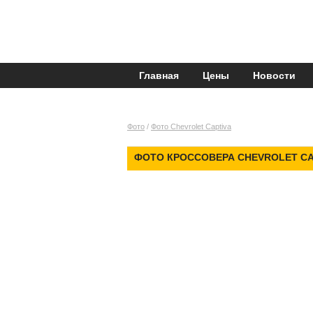
Главная
Цены
Новости
Фото
/
Фото Chevrolet Captiva
ФОТО КРОССОВЕРА CHEVROLET CA