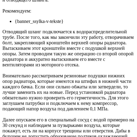
Рекомендуем:
{banner_ssylka-v-tekste}
Отводящий шланг подключается к водораспределительной
трубе. После того, как мы закончили эту работу, отворачиваем
болт, закрепляющий кронштейн верхней опоры радиатора.
Вытаскиваем этот кронштейн вместе с подушкой верхней
опоры. Затем проводим такую же операцию со второй опорой
радиатора и аккуратно вытаскиваем его вместе с
вентиляторами из моторного отсека.
Внимательно рассматриваем резиновые подушки нижних
опор радиатора, которые имеются на штифах в нижней части
каждого бачка. Если они сильно обжаты или затвердели, то
лучше заменить их на новые. Перед установкой радиатора
обязательно нужно проверить его герметичность. Для этого
заглушаем патрубки и подключаем к нему компрессор,
подающий напор воздуха под давлением 0,1 МПа.
Далее опускаем его в специальный сосуд с водой примерно на
30 секунд и наблюдаем за пузырьками воздуха, которые
покажут, есть ли на корпусе трещины или отверстия. Дабы в
будущем не допустить образование подтеков охлаждающей