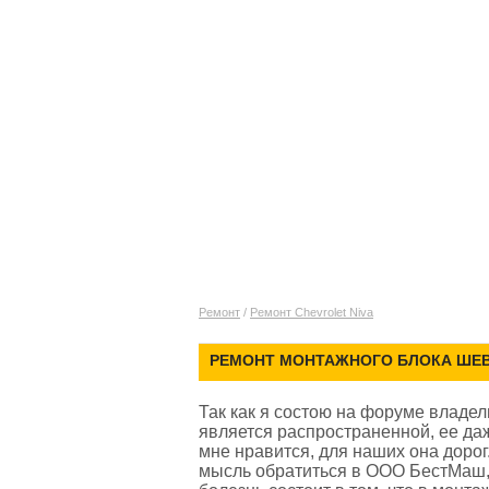
Ремонт
/
Ремонт Chevrolet Niva
РЕМОНТ МОНТАЖНОГО БЛОКА ШЕВ
Так как я состою на форуме владел
является распространенной, ее да
мне нравится, для наших она дорог
мысль обратиться в ООО БестМаш, 