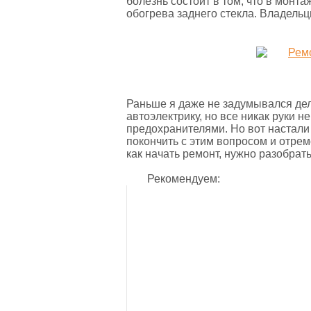
болезнь состоит в том, что в монт
обогрева заднего стекла. Владель
Раньше я даже не задумывался дел
автоэлектрику, но все никак руки н
предохранителями. Но вот настали
покончить с этим вопросом и отре
как начать ремонт, нужно разобрат
Рекомендуем: