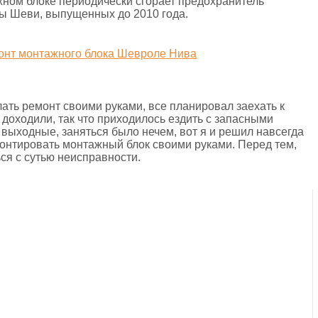
ажном блоке периодически сгорает предохранитель
цы Шеви, выпущенных до 2010 года.
ать ремонт своими руками, все планировал заехать к
е доходили, так что приходилось ездить с запасными
 выходные, заняться было нечем, вот я и решил навсегда
монтировать монтажный блок своими руками. Перед тем,
ься с сутью неисправности.