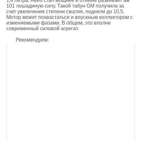
1,4 литра. Авео стал мощнее и отныне развивает аж
101 лошадиную силу. Такой табун GM получила за
счет увеличения степени сжатия, подняли до 10,5.
Мотор может похвастаться и впускным коллектором с
изменяемыми фазами. В общем, это вполне
современный силовой агрегат.
Рекомендуем: