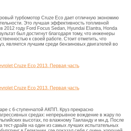
ровый турбомотор Cruze Eco дает отличную экономию
тельности. Это лучшая эффективность топливной
в 2012 году Ford Focus Sedan, Hyundai Elantra, Honda
езультат был достигнут благодаря тому, что инженеры
твенностью к своей работе. Стоит отметить, что
уз, является лучшим среди бензиновых двигателей во
аре с 6-ступенчатой АКПП. Круз прекрасно
агрессивных средах: непрерывное вождение в жару по
льпийских высотах, по влажному Таиланду и мн.д. После
на тест-драйв на один из самых лучших испытательных
бургринг в Германии, где показал себя с очень хорошей