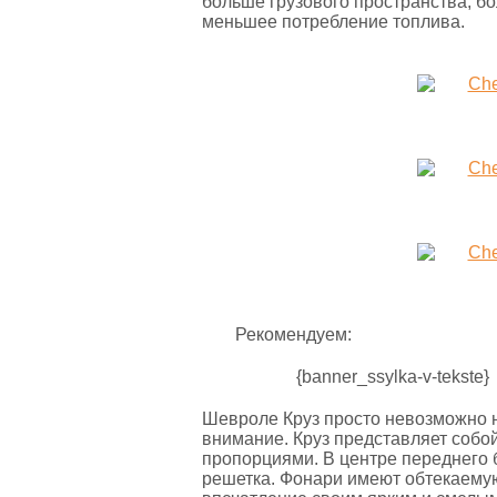
больше грузового пространства, б
меньшее потребление топлива.
Рекомендуем:
{banner_ssylka-v-tekste}
Шевроле Круз просто невозможно н
внимание. Круз представляет собо
пропорциями. В центре переднего
решетка. Фонари имеют обтекаемую