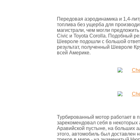
Передовая аэродинамика и 1,4-лит
топлива без ущерба для производи
магистрали, чем могли предложить 
Civic и Toyota Corolla. Подобный р
Шевроле подошли с большой ответс
результат, полученный Шевроле Кр
всей Америке.
Турбированный мотор работает в п
зарекомендовал себя в некоторых 
Аравийской пустыне, на больших а
этого, автомобиль был доставлен 
треков в мире - на знаменитый Нюр