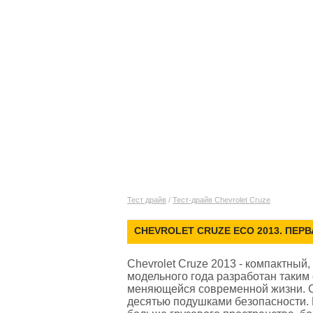
Тест драйв
/
Тест-драйв Chevrolet Cruze
CHEVROLET CRUZE EСО 2013. ПЕР
Chevrolet Cruze 2013 - компактный
модельного года разработан таким
меняющейся современной жизни. C
десятью подушками безопасности. 