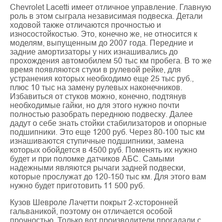
Chevrolet Lacetti имеет отличное управление. Главную
роль в этом сыграла независимая подвеска. Детали
ходовой также отличаются прочностью и
износостойкостью. Это, конечно же, не относится к
моделям, выпущенным до 2007 года. Передние и
задние амортизаторы у них изнашивались до
прохождения автомобилем 50 тыс км пробега. В то же
время появляются стуки в рулевой рейке, для
устранения которых необходимо еще 25 тыс руб.,
плюс 10 тыс на замену рулевых наконечников.
Избавиться от стуков можно, конечно, подтянув
необходимые гайки, но для этого нужно почти
полностью разобрать переднюю подвеску. Далее
дадут о себе знать стойки стабилизаторов и опорные
подшипники. Это еще 1200 руб. Через 80-100 тыс км
изнашиваются ступичные подшипники, замена
которых обойдется в 4500 руб. Поменять их нужно
будет и при поломке датчиков АБС. Самыми
надежными являются рычаги задней подвески,
которые прослужат до 120-150 тыс км. Для этого вам
нужно будет приготовить 11 500 руб.
Кузов Шевроле Лачетти покрыт 2-хсторонней
гальваникой, поэтому он отличается особой
прочностью. Только вот производители прогадали с