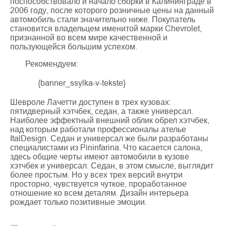
поспособствовало и начало сборки в Калининграде в
2006 году, после которого розничные цены на данный
автомобиль стали значительно ниже. Покупатель
становится владельцем именитой марки Chevrolet,
признанной во всем мире качественной и
пользующейся большим успехом.
Рекомендуем:
{banner_ssylka-v-tekste}
Шевроле Лачетти доступен в трех кузовах:
пятидверный хэтчбек, седан, а также универсал.
Наиболее эффектный внешний облик обрел хэтчбек,
над которым работали профессионалы ателье
ItalDesign. Седан и универсал же были разработаны
специалистами из Pininfarina. Что касается салона,
здесь общие черты имеют автомобили в кузове
хэтчбек и универсал. Седан, в этом смысле, выглядит
более простым. Но у всех трех версий внутри
просторно, чувствуется чуткое, проработанное
отношение ко всем деталям. Дизайн интерьера
рождает только позитивные эмоции.