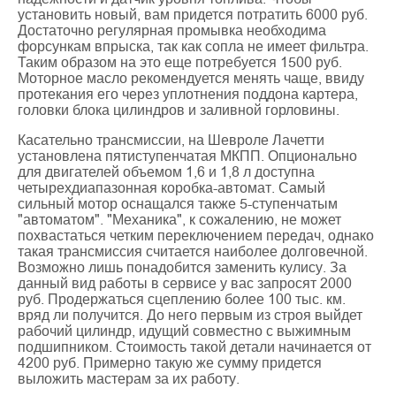
установить новый, вам придется потратить 6000 руб.
Достаточно регулярная промывка необходима
форсункам впрыска, так как сопла не имеет фильтра.
Таким образом на это еще потребуется 1500 руб.
Моторное масло рекомендуется менять чаще, ввиду
протекания его через уплотнения поддона картера,
головки блока цилиндров и заливной горловины.
Касательно трансмиссии, на Шевроле Лачетти
установлена пятиступенчатая МКПП. Опционально
для двигателей объемом 1,6 и 1,8 л доступна
четырехдиапазонная коробка-автомат. Самый
сильный мотор оснащался также 5-ступенчатым
"автоматом". "Механика", к сожалению, не может
похвастаться четким переключением передач, однако
такая трансмиссия считается наиболее долговечной.
Возможно лишь понадобится заменить кулису. За
данный вид работы в сервисе у вас запросят 2000
руб. Продержаться сцеплению более 100 тыс. км.
вряд ли получится. До него первым из строя выйдет
рабочий цилиндр, идущий совместно с выжимным
подшипником. Стоимость такой детали начинается от
4200 руб. Примерно такую же сумму придется
выложить мастерам за их работу.