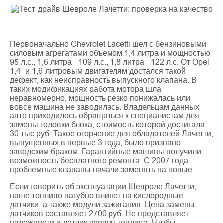
Первоначально Chevrolet Lacetti шел с бензиновыми
силовым агрегатами объемом 1,4 литра и мощностью
95 л.с., 1,6 литра - 109 л.с., 1,8 литра - 122 л.с. От Opel
1,4- и 1,6-литровым двигателям достался такой
дефект, как неисправность выпускного клапана. В
таких модификациях работа мотора шла
неравномерно, мощность резко понижалась или
вовсе машина не заводилась. Владельцам данных
авто приходилось обращаться к специалистам для
замены головки блока, стоимость которой достигала
30 тыс руб. Такое огорчение для обладателей Лачетти,
выпущенных в первые 3 года, было признано
заводским браком. Гарантийные машины получили
возможность бесплатного ремонта. С 2007 года
проблемные клапаны начали заменять на новые.
Если говорить об эксплуатации Шевроле Лачетти,
наше топливо пагубно влияет на кислородные
датчики, а также модули зажигания. Цена замены
датчиков составляет 2700 руб. Не представляет
надежности и датчик уровня топлива. Чтобы