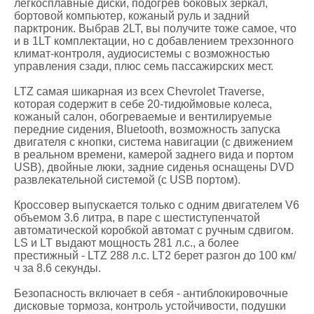
легкосплавные диски, подогрев боковых зеркал,
бортовой компьютер, кожаный руль и задний
парктроник. Выбрав 2LT, вы получите тоже самое, что
и в 1LT комплектации, но с добавлением трехзонного
климат-контроля, аудиосистемы с возможностью
управления сзади, плюс семь пассажирских мест.
LTZ самая шикарная из всех Chevrolet Traverse,
которая содержит в себе 20-тидюймовые колеса,
кожаный салон, обогреваемые и вентилируемые
передние сидения, Bluetooth, возможность запуска
двигателя с кнопки, система навигации (с движением
в реальном времени, камерой заднего вида и портом
USB), двойные люки, задние сиденья оснащены DVD
развлекательной системой (с USB портом).
Кроссовер выпускается только с одним двигателем V6
объемом 3.6 литра, в паре с шестиступенчатой
автоматической коробкой автомат с ручным сдвигом.
LS и LT выдают мощность 281 л.с., а более
престижный - LTZ 288 л.с. LT2 берет разгон до 100 км/
ч за 8.6 секунды.
Безопасность включает в себя - антиблокировочные
дисковые тормоза, контроль устойчивости, подушки