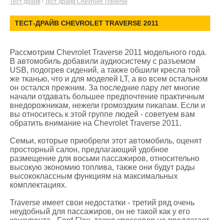
Тест драйв
/
Тест драйв Chevrolet Traverse
ТЕСТ-ДРАЙВ CHEVROLET TRAVERSE 2011
Рассмотрим Chevrolet Traverse 2011 модельного года.
В автомобиль добавили аудиосистему с разъемом
USB, подогрев сидений, а также обшили кресла той
же тканью, что и для моделей LT, а во всем остальном
он остался прежним. За последние пару лет многие
начали отдавать большее предпочтение практичным
внедорожникам, нежели громоздким пикапам. Если и
вы относитесь к этой группе людей - советуем вам
обратить внимание на Chevrolet Traverse 2011.
Семьи, которые приобрели этот автомобиль, оценят
просторный салон, предлагающий удобное
размещение для восьми пассажиров, относительно
высокую экономию топлива, также они будут рады
высококлассным функциям на максимальных
комплектациях.
Traverse имеет свои недостатки - третий ряд очень
неудобный для пассажиров, он не такой как у его