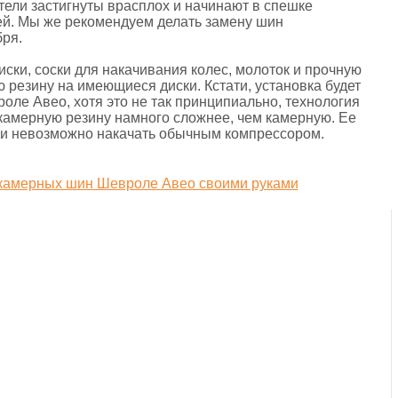
ители застигнуты врасплох и начинают в спешке
ей. Мы же рекомендуем делать замену шин
бря.
ски, соски для накачивания колес, молоток и прочную
 резину на имеющиеся диски. Кстати, установка будет
оле Авео, хотя это не так принципиально, технология
скамерную резину намного сложнее, чем камерную. Ее
ски невозможно накачать обычным компрессором.