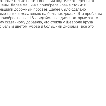
торые только портят внешний вид. Все отверстия от
шены. Далее машинка приобрела новые стойки и
еньшили дорожный просвет. Далее было сделано
вые тапки и желательно на больших дисках. Эта проблема
приобрел новые 18 - тидюймовые диски, которые затем
му сказанному добавлю, что стекла у Шевроле Круза
 с белым цветом кузова и большими дисками - все это