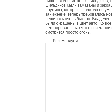
лишен всевозможных шильдиков, ко
шильдиков были замазаны и закра
пружины, которые значительно ум
занижение, теперь требовались но
решилась очень быстро. Владелец 
были окрашены в цвет авто. Ко все
нетонированы, так что в сочетании
смотрится просто огонь.
Рекомендуем: