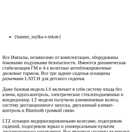
{banner_ssylka-v-tekste}
Все Импалы, независимо от комплектации, оборудованы
боковыми подушками безопасности. Имеются динамическая
стабилизация ГМ и 4-х колесные антиблокировочные
дисковые тормоза. Все три задние сиденья оснащены
разъемами LATCH для детского сиденья.
Даже базовая модель LS включает в себя систему входа без
ключа, круиз-контроль, электрические стеклоподъемники и
кондиционер. LT модели получили алюминиевые колеса,
систему дистанционного запуска, двухзонный климат-
контроль и Bluetooth громкой связи.
LTZ оснащен модернизированными колесами, подогревом
сидений, подогревом зеркал и универсальным пультом
дистанционного управления. Все звуковые системы включают