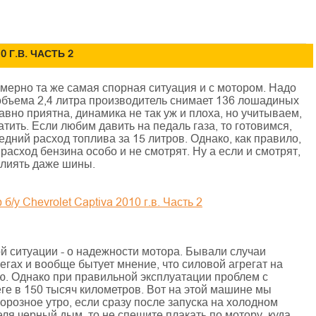
 Г.В. ЧАСТЬ 2
имерно та же самая спорная ситуация и с мотором. Надо
 объема 2,4 литра производитель снимает 136 лошадиных
авно приятна, динамика не так уж и плоха, но учитываем,
тить. Если любим давить на педаль газа, то готовимся,
едний расход топлива за 15 литров. Однако, как правило,
расход бензина особо и не смотрят. Ну а если и смотрят,
 влиять даже шины.
ой ситуации - о надежности мотора. Бывали случаи
гах и вообще бытует мнение, что силовой агрегат на
ю. Однако при правильной эксплуатации проблем с
ге в 150 тысяч километров. Вот на этой машине мы
орозное утро, если сразу после запуска на холодном
еля черный дым, то не спешите плакать по мотору, куда