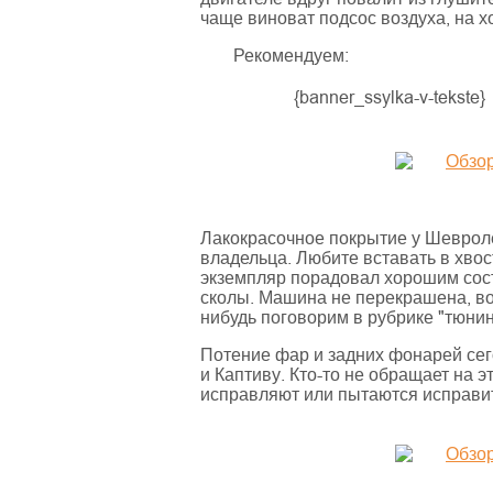
чаще виноват подсос воздуха, на х
Рекомендуем:
{banner_ssylka-v-tekste}
Лакокрасочное покрытие у Шевроле 
владельца. Любите вставать в хвост
экземпляр порадовал хорошим сост
сколы. Машина не перекрашена, во
нибудь поговорим в рубрике "тюнин
Потение фар и задних фонарей сег
и Каптиву. Кто-то не обращает на э
исправляют или пытаются исправи