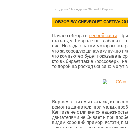
Тест драйв
/
Тест-драйв Chevrolet Captiva
ОБЗОР Б/У CHEVROLET CAPTIVA 2010
Начало обзора в
первой части
. Пр
сказать, у Шевроле он слабоват, с
сил. Но езда с таким мотором все р
что за хорошую динамику нужно пла
что компьютер будет показывать ср
кто выбирает такие кроссоверы, на 
то порой на расход бензина могут
Вернемся, как мы сказали, к спорн
ремонта двигателя при малых пробе
Каптиве не отличается надежность
двигателями не бывает и при пробе
видим хороший пример. Кстати, в м
двигателе вдруг повалит из глушит