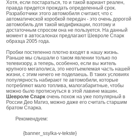
Хотя, если постараться, то и такой вариант реален,
правда придется прождать определенный срок.
Разработчики этого автомобиля считают, что с
автоматической коробкой передач - это очень дорогой
автомобиль для такой модификации, поэтому и
достаточным спросом она не пользуется. На данный
момент в автосалонах предлагают Шевроле Спарк
образца 2005 года.
Пробки постепенно плотно входят в нашу жизнь.
Раньше мы слышали о таком явлении только по
телевизору, а теперь, особенно, если вы житель
крупного мегаполиса, это неотъемлемая часть нашей
жизни, с этим ничего не поделаешь. В таких условиях
популярность набирают те автомобили, которые
потребляют мало топлива, малогабаритные, чтобы
можно было протиснуться в этой лавине машин.
Шевроле Спарк
очень похож на уже популярный в
России Део Матиз, можно даже его считать старшим
братом Спарка.
Рекомендуем:
{banner_ssylka-v-tekste}