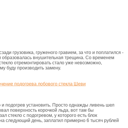
ади грузовика, груженого гравием, за что и поплатился -
 и образовалась внушительная трещина. Со временем
 стекло отремонтировать стало уже невозможно,
му буду производить замену.
о и подогрев установить. Просто однажды ливень шел
ывал поверхность корочкой льда, вот там бы
ал стекло с подогревом, у которого есть блок
 на следующий день, заплатил примерно 6 тысяч рублей